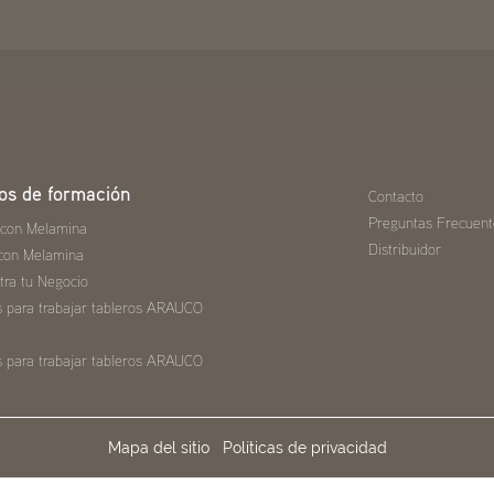
os de formación
Contacto
Preguntas Frecuent
 con Melamina
Distribuidor
con Melamina
tra tu Negocio
s para trabajar tableros ARAUCO
s para trabajar tableros ARAUCO
Mapa del sitio
Políticas de privacidad