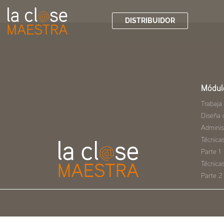
DISTRIBUIDOR
Módul
Trabaja
Diseña 
Adminis
Técnica
Parte 1
Técnica
Parte 2