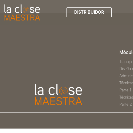
DISTRIBUIDOR
Módul
Trabaja
Diseña 
Adminis
Técnica
Parte 1
Técnica
Parte 2