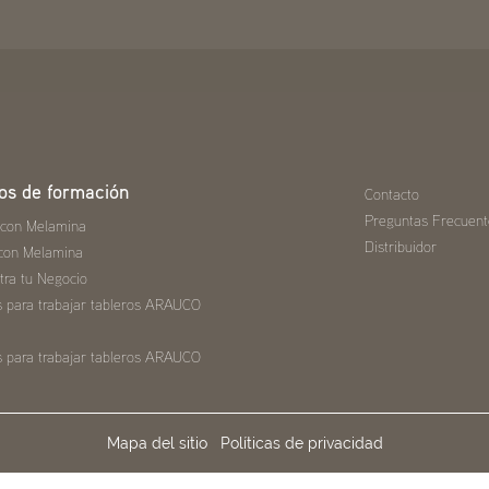
os de formación
Contacto
Preguntas Frecuent
 con Melamina
Distribuidor
con Melamina
tra tu Negocio
s para trabajar tableros ARAUCO
s para trabajar tableros ARAUCO
Mapa del sitio
Políticas de privacidad