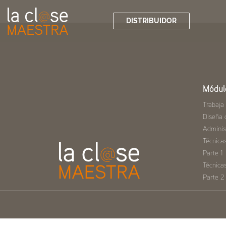
DISTRIBUIDOR
Módul
Trabaja
Diseña 
Adminis
Técnica
Parte 1
Técnica
Parte 2