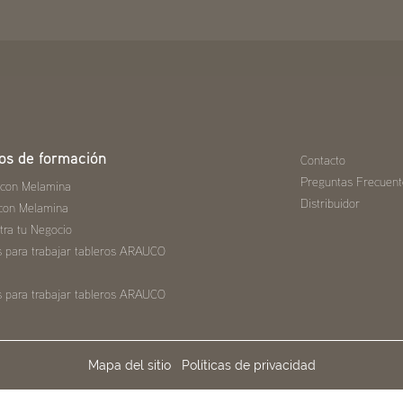
os de formación
Contacto
Preguntas Frecuent
 con Melamina
Distribuidor
con Melamina
tra tu Negocio
s para trabajar tableros ARAUCO
s para trabajar tableros ARAUCO
Mapa del sitio
Políticas de privacidad